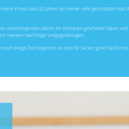
meine Praxis nach 22 Jahren an meinen sehr geschätzten Nach
 den zurückliegenden Jahren ihr Vertrauen geschenkt haben und
auch meinem Nachfolger entgegenbringen.
noch einige Zeit begleiten, so dass für Sie ein gutes fachliches