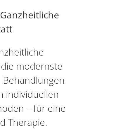
 Ganzheitliche
att
nzheitliche
l die modernste
en Behandlungen
h individuellen
hoden – für eine
d Therapie.