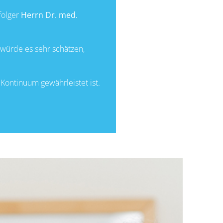
folger
Herrn Dr. med.
 würde es sehr schätzen,
 Kontinuum gewährleistet ist.